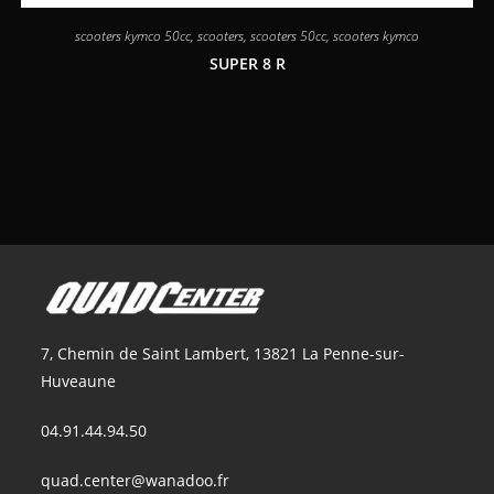
scooters kymco 50cc
,
scooters
,
scooters 50cc
,
scooters kymco
SUPER 8 R
7, Chemin de Saint Lambert, 13821 La Penne-sur-
Huveaune
04.91.44.94.50
quad.center@wanadoo.fr