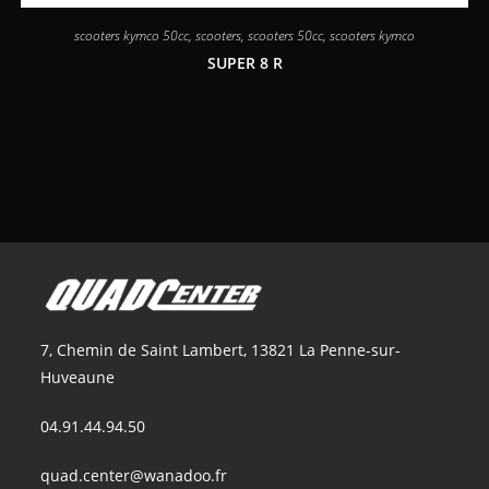
scooters kymco 50cc
,
scooters
,
scooters 50cc
,
scooters kymco
SUPER 8 R
7, Chemin de Saint Lambert, 13821 La Penne-sur-
Huveaune
04.91.44.94.50
quad.center@wanadoo.fr